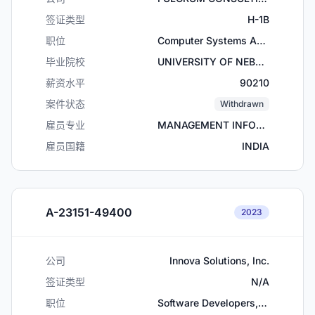
签证类型
H-1B
职位
Computer Systems Analysts
毕业院校
UNIVERSITY OF NEBRASKA
薪资水平
90210
案件状态
Withdrawn
雇员专业
MANAGEMENT INFORMATION SYSTEMS
雇员国籍
INDIA
A-23151-49400
2023
公司
Innova Solutions, Inc.
签证类型
N/A
职位
Software Developers, Applications