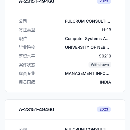
A-23151-49460
2023
公司
FULCRUM CONSULTING INC DBA CONTINEO HEALTH
签证类型
H-1B
职位
Computer Systems Analysts
毕业院校
UNIVERSITY OF NEBRASKA
薪资水平
90210
案件状态
Withdrawn
雇员专业
MANAGEMENT INFORMATION SYSTEMS
雇员国籍
INDIA
A-23151-49460
2023
公司
FULCRUM CONSULTING INC DBA CONTINEO HEALTH