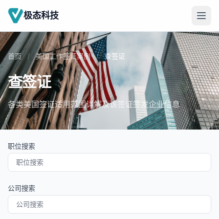
极态科技
首页
/
美国工作签证案例
/
查签证
查签证
各类美国签证适用范围详解及该签证签发企业信息
职位搜索
公司搜索