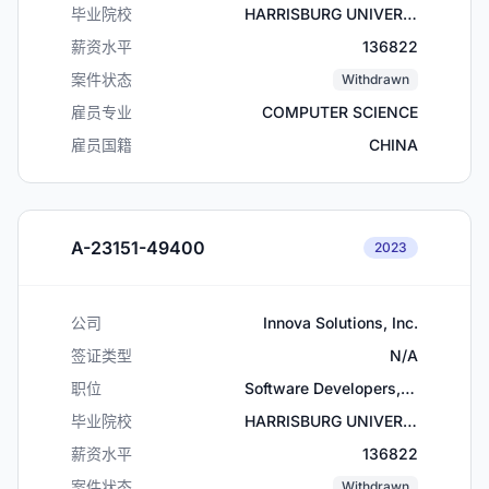
毕业院校
HARRISBURG UNIVERSITY OF SCIENCE AND TECHNOLOGY
薪资水平
136822
案件状态
Withdrawn
雇员专业
COMPUTER SCIENCE
雇员国籍
CHINA
A-23151-49400
2023
公司
Innova Solutions, Inc.
签证类型
N/A
职位
Software Developers, Applications
毕业院校
HARRISBURG UNIVERSITY OF SCIENCE AND TECHNOLOGY
薪资水平
136822
案件状态
Withdrawn