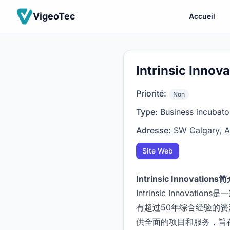
VigeoTec
Accueil
Intrinsic Innov
Priorité:
Non
Type:
Business incubato
Adresse:
SW Calgary, 
Site Web
Intrinsic Innovations
Intrinsic Inno
有超过50年综合经验的资深企
供全面的项目和服务，旨